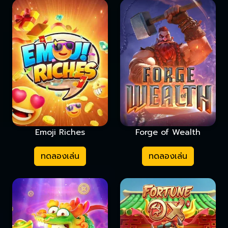
Emoji Riches
Forge of Wealth
ทดลองเล่น
ทดลองเล่น