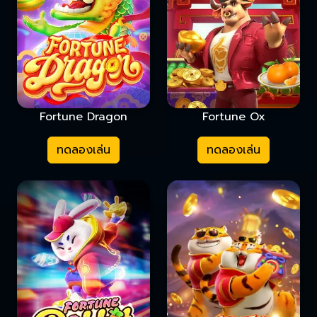
Fortune Dragon
Fortune Ox
ทดลองเล่น
ทดลองเล่น