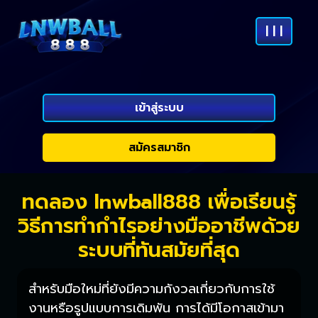
| | |
เข้าสู่ระบบ
สมัครสมาชิก
ทดลอง lnwball888 เพื่อเรียนรู้
วิธีการทำกำไรอย่างมืออาชีพด้วย
ระบบที่ทันสมัยที่สุด
สำหรับมือใหม่ที่ยังมีความกังวลเกี่ยวกับการใช้
งานหรือรูปแบบการเดิมพัน การได้มีโอกาสเข้ามา