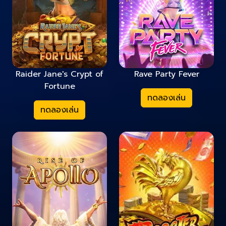
Raider Jane's Crypt of
Rave Party Fever
Fortune
ทดลองเล่น
ทดลองเล่น