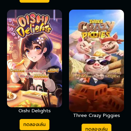
Oishi Delights
Three Crazy Piggies
ทดลองเล่น
ทดลองเล่น