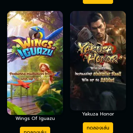
Yakuza Honor
Wings Of Iguazu
ทดลองเล่น
ทดลองเล่น