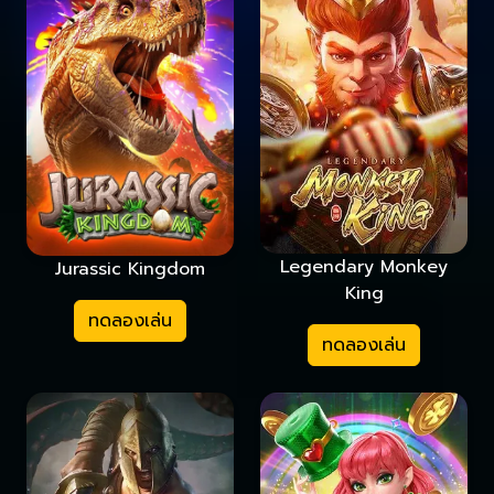
Legendary Monkey
Jurassic Kingdom
King
ทดลองเล่น
ทดลองเล่น