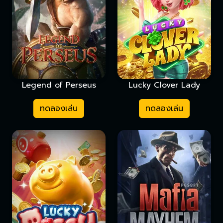
Legend of Perseus
Lucky Clover Lady
ทดลองเล่น
ทดลองเล่น