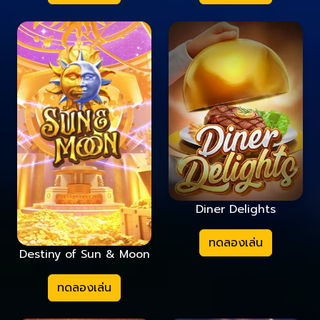
Diner Delights
ทดลองเล่น
Destiny of Sun & Moon
ทดลองเล่น